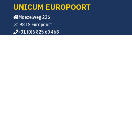
UNICUM EUROPOORT
Moezelweg 226
3198 LS Europoort
+31 (0)6 825 60 468
info@unicumeuropoort.nl
KvK: 78412994
SCHALEKAMP
Strickledeweg 31
3125 AT Schiedam
+31 (0)10 438 00 22
+31 (0)10 438 03 57
info@schalekamp.nl
KvK: 24116476